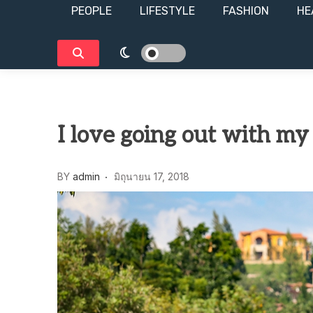
PEOPLE
LIFESTYLE​
FASHION
HE
I love going out with my
BY
admin
มิถุนายน 17, 2018