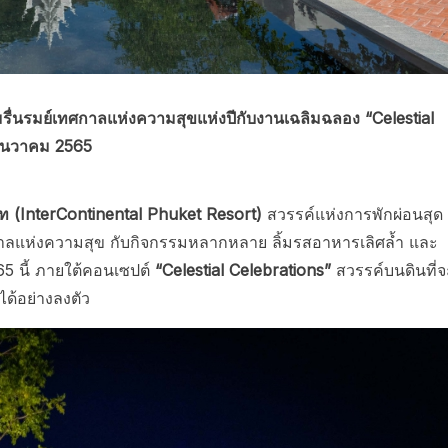
มรื่นรมย์เทศกาลแห่งความสุขแห่งปี
กับงานเฉลิมฉลอง “
Celestial
ธันวาคม
2565
์ท
(
InterContinental Phuket Resort)
สวรรค์แห่งการพักผ่อนสุด
ลแห่งความสุข กับกิจกรรมหลากหลาย ลิ้มรสอาหารเลิศล้ำ และ
65 นี้ ภายใต้คอนเซปต์
“
Celestial Celebrations”
สวรรค์บนดินที่จ
ได้อย่างลงตัว