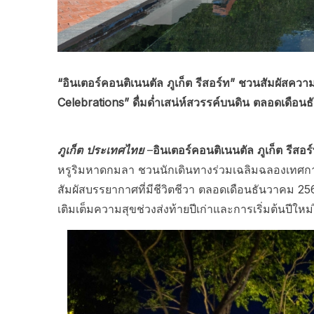
“อินเตอร์คอนติเนนตัล ภูเก็ต รีสอร์ท” ชวนสัมผัสควา
Celebrations” ดื่มด่ำเสน่ห์สวรรค์บนดิน
ตลอดเดือน
ภูเก็ต ประเทศไทย
–
อินเตอร์คอนติเนนตัล ภูเก็ต รีสอร
หรูริมหาดกมลา ชวนนักเดินทางร่วมเฉลิมฉลองเทศกา
สัมผัสบรรยากาศที่มีชีวิตชีวา ตลอดเดือนธันวาคม 25
เติมเต็มความสุขช่วงส่งท้ายปีเก่าและการเริ่มต้นปีใหม่