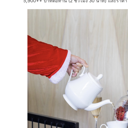
5,900++ บาทต่อท่าน (2 ชั่วโมง 30 นาที) และราคา