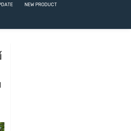
PDATE
NEW PRODUCT​
์
ม