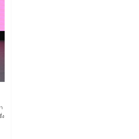
รา
่ง