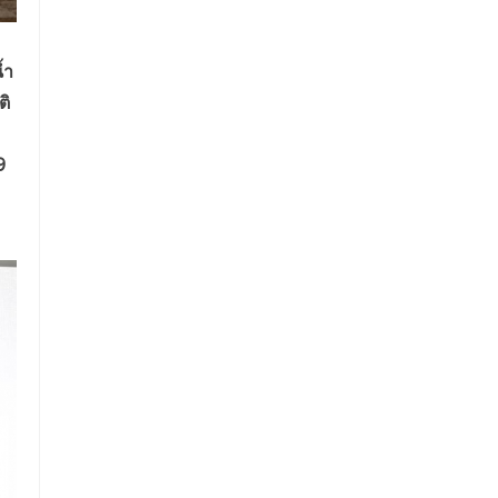
้ำ
ติ
9