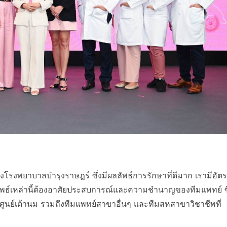
งโรงพยาบาลบำรุงราษฎร์ ซึ่งมีผลลัพธ์การรักษาที่ดีมาก เรามีอัต
ลัพธ์เหล่านี้ต้องอาศัยประสบการณ์และความชำนาญของทีมแพทย์ ซึ
้าศูนย์เต้านม รวมถึงทีมแพทย์สาขาอื่นๆ และทีมสหสาขาวิชาชีพที่