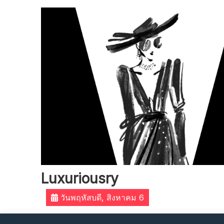
Skip
to
content
Luxuriousry
วันพฤหัสบดี, สิงหาคม 6