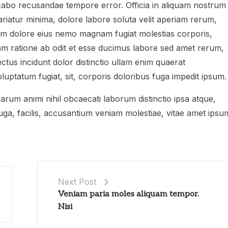
licabo recusandae tempore error. Officia in aliquam nostrum
ariatur minima, dolore labore soluta velit aperiam rerum,
harum dolore eius nemo magnam fugiat molestias corporis,
uam ratione ab odit et esse ducimus labore sed amet rerum,
tus incidunt dolor distinctio ullam enim quaerat
luptatum fugiat, sit, corporis doloribus fuga impedit ipsum.
rum animi nihil obcaecati laborum distinctio ipsa atque,
 fuga, facilis, accusantium veniam molestiae, vitae amet ipsu
Next Post
Veniam paria moles aliquam tempor.
Nisi