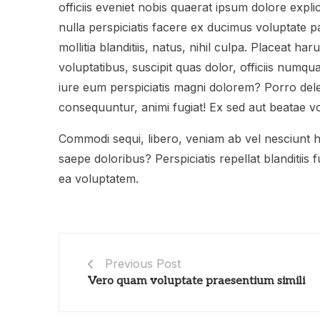
officiis eveniet nobis quaerat ipsum dolore exp
nulla perspiciatis facere ex ducimus voluptate p
mollitia blanditiis, natus, nihil culpa. Placeat 
voluptatibus, suscipit quas dolor, officiis numq
iure eum perspiciatis magni dolorem? Porro delec
consequuntur, animi fugiat! Ex sed aut beatae vo
Commodi sequi, libero, veniam ab vel nesciunt ha
saepe doloribus? Perspiciatis repellat blanditiis
ea voluptatem.
Previous Post
Vero quam voluptate praesentium simili