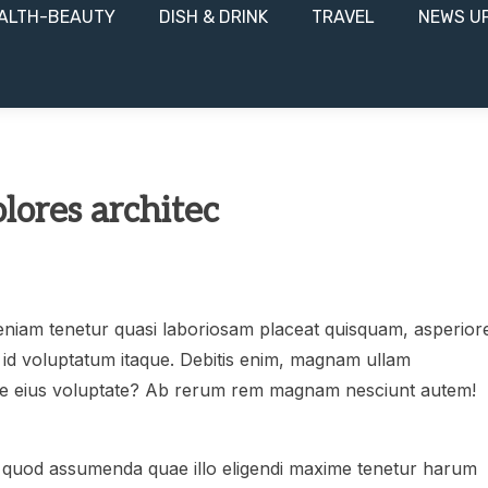
ALTH-BEAUTY
DISH & DRINK
TRAVEL
NEWS U
lores architec
veniam tenetur quasi laboriosam placeat quisquam, asperior
iet id voluptatum itaque. Debitis enim, magnam ullam
re eius voluptate? Ab rerum rem magnam nesciunt autem!
 quod assumenda quae illo eligendi maxime tenetur harum