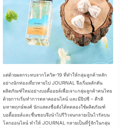
แต่ด้วยผลกระทบจากโควิด-19 ที่ทำให้กลุ่มลูกค้าหลัก
อย่างนักท่องเที่ยวหายไป JOURNAL จึงเริ่มผลักดัน
ผลิตภัณฑ์ใหม่อย่างบอดี้ออยล์เพื่อเจาะกลุ่มลูกค้าคนไทย
ด้วยการเริ่มทำการตลาดออนไลน์ และมียิปซี – คีรติ
มหาพฤกษ์พงศ์ นักแสดงชื่อดังได้ทดลองใช้ผลิตภัณฑ์
บอดี้ออยล์และชื่นชอบจึงนำไปรีวิวจนกลายเป็นไวรัลบน
โลกออนไลน์ ทำให้ JOURNAL กลายเป็นที่รู้จักในกลุ่ม