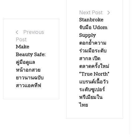
Next Post
Stanbroke
จับมือ Udom
Previous
Supply
Post
ตอกย้ำความ
Make
ร่วมมือระดับ
Beauty Safe:
สากล เปิด
คู่มือดูแล
ตลาดครั้งใหม่
หน้าอกสวย
“True North”
ยาวนานฉบับ
แบรนด์เนื้อวัว
สาวแอคทีฟ
ระดับซูเปอร์
พรีเมียมใน
ไทย