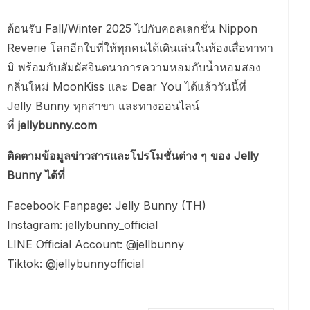
ต้อนรับ Fall/Winter 2025 ไปกับคอลเลกชั่น Nippon
Reverie โลกอีกใบที่ให้ทุกคนได้เดินเล่นในห้องเสื่อทาทา
มิ พร้อมกับสัมผัสจินตนาการความหอมกับน้ำหอมสอง
กลิ่นใหม่ MoonKiss และ Dear You ได้แล้ววันนี้ที่
Jelly Bunny ทุกสาขา และทางออนไลน์
ที่
jellybunny.com
ติดตามข้อมูลข่าวสารและโปรโมชั่นต่าง ๆ ของ Jelly
Bunny ได้ที่
Facebook Fanpage: Jelly Bunny (TH)
Instagram: jellybunny_official
LINE Official Account: @jellbunny
Tiktok: @jellybunnyofficial