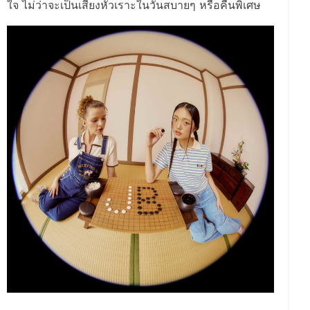
ใจ ไม่ว่าจะเป็นเสียงหัวเราะในวันสบายๆ หรือคืนพิเศษ