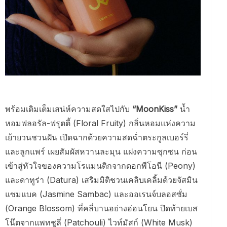
พร้อมเติมเต็มเสน่ห์ความสดใสไปกับ
“MoonKiss”
น้ำ
หอมฟลอรัล-ฟรุตตี้ (Floral Fruity) กลิ่นหอมแห่งความ
เย้ายวนชวนฝัน เปิดฉากด้วยความสดฉ่ำตระกูลเบอร์รี่
และลูกแพร์ เผยสัมผัสหวานละมุน แฝงความซุกซน ก่อน
เข้าสู่หัวใจของความโรแมนติกจากดอกพีโอนี (Peony)
และดาทูร่า (Datura) เสริมมิติชวนเคลิบเคลิ้มด้วยจัสมิน
แซมแบค (Jasmine Sambac) และออเรนจ์บลอสซั่ม
(Orange Blossom) ที่คลี่บานอย่างอ่อนโยน ปิดท้ายเบส
โน๊ตจากแพทชูลี่ (Patchouli) ไวท์มัสก์ (White Musk)