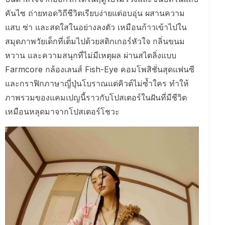
คันไซ ถ่ายทอดวิถีชีวิตเรียบง่ายแต่อบอุ่น ผสานความ
แสบ ซ่า และสดใสในอย่างลงตัว เหมือนก้าวเข้าไปใน
สมุดภาพวัยเด็กที่เต็มไปด้วยสติกเกอร์หัวใจ กลิ่นขนม
หวาน และความสนุกที่ไม่มีเหตุผล ผ่านสไตลิ่งแบบ
Farmcore กล้องเลนส์ Fish-Eye คอมโพสิชั่นสุดแฟนซี
และกราฟิกภาษาญี่ปุ่นโบราณแต่คิวต์ไม่ซ้ำใคร ทำให้
ภาพรวมของแคมเปญนี้ราวกับโปสเตอร์ในฝันที่มีชีวิต
เหมือนหลุดมาจากโปสเตอร์โชวะ