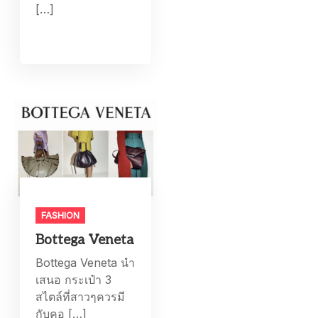
[…]
FASHION
Bottega Veneta
Bottega Veneta นำ
เสนอ กระเป๋า 3
สไตล์ที่สาวๆควรมี
กับคอ […]