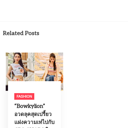
Related Posts
FASHION
“Bowkylion”
อวดลุคสุดเปรี้ยว
แฝงความเท่ไปกับ