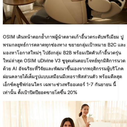
OSIM เดินหน้าตอกย้ำภาพผู้นำตลาดเก้าอี้นวดระดับพรีเมียม ปู
พรมกลยุทธ์การตลาดทุกช่องทาง ขยายกลุ่มเป้าหมาย B2C และ
มองหาโอกาสใหม่ๆ ไปยังกลุ่ม B2B พร้อมเปิดตัวเก้าอี้นวดรุ่น
ใหม่ล่าสุด OSIM uDivine V3 ชูจุดเด่นตอบโจทย์ทุกมิติการนวด
ด้วย AI อัจฉริยะที่วิจัยและพัฒนาขึ้นเองจากพฤติกรรมผู้บริโภค
ผ่อนคลายได้เต็มรูปแบบเสมือนมีเทอราพิสส่วนตัว พร้อมดีลสุด
เอ็กซ์คลูซีฟก่อนใคร เฉพาะช่วงพรีออเดอร์ 1-7 กันยายน นี้
เท่านั้น ตั้งเป้าปิดปียอดขายโตขึ้น 20%