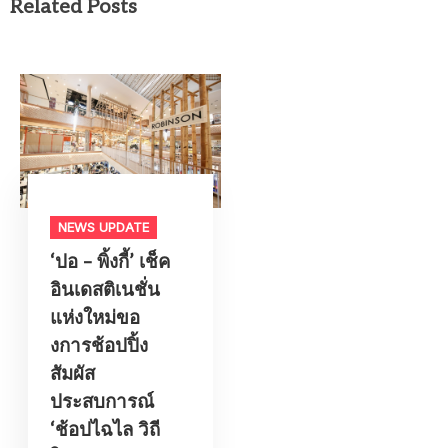
Related Posts
NEWS UPDATE
‘ปอ – พิ้งกี้’ เช็ค
อินเดสติเนชั่น
แห่งใหม่ขอ
งการช้อปปิ้ง
สัมผัส
ประสบการณ์
‘ช้อปไฉไล วิถี