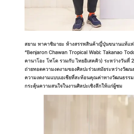
สยาม ทาคาชิมายะ ห้างสรรพสินค้าญี่ปุ่นขนานแท้
“Benjaron Chawan Tropical Wabi: Takanao Todo x
คานาโอะ โทโด รวมกับ ไทยอิเสคคิว) ระหว่างวันที่ 
ถ่ายทอดความงดงามของศิลปะร่วมสมัยระหว่างวัฒนธรรมด
ความงดงามแบบเอเชียที่สะท้อนคุณค่าทางวัฒนธรรมแ
กระตุ้นความสนใจในงานศิลปะเชิงลึกให้แก่ผู้ชม