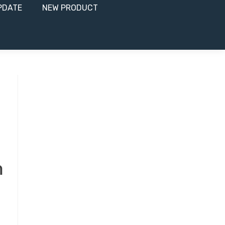
PDATE
NEW PRODUCT​
า