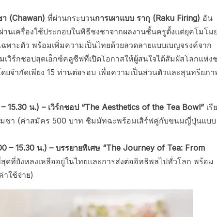
ชา (Chawan)
ที่ผ่านกระบวน
การเผาแบบ รากุ (Raku Firing)
อัน
ออกผ่านเครื่องใช้ประกอบในพิธีชงชาจากผลงานชั้นครูตั้งแต่ยุคโมโม
ณ์เฉพาะตัว พร้อมเพิ่มความเป็นไทยด้วยลวดลายแบบเบญจรงค์จาก
วิร์กชอปสุดเอ็กซ์คลูซีฟที่เปิดโอกาสให้ผู้สนใจได้สัมผัสโลกแห่ง
โดยจำกัดเพียง 15 ท่านต่อรอบ เพื่อความเป็นส่วนตัวและสุนทรียภา
15.30 น.) – เวิร์กชอป “The Aesthetics of the Tea Bowl”
เรี
า (ค่าสมัคร 500 บาท ชิมมัทฉะพร้อมเสิร์ฟคู่กับขนมญี่ปุ่นแบบ
0 – 15.30 น.) – บรรยายพิเศษ “The Journey of Tea: From
สุดที่ยังหลงเหลืออยู่ในไทยและการส่งต่ออิทธิพลไปทั่วโลก พร้อม
่าใช้จ่าย)