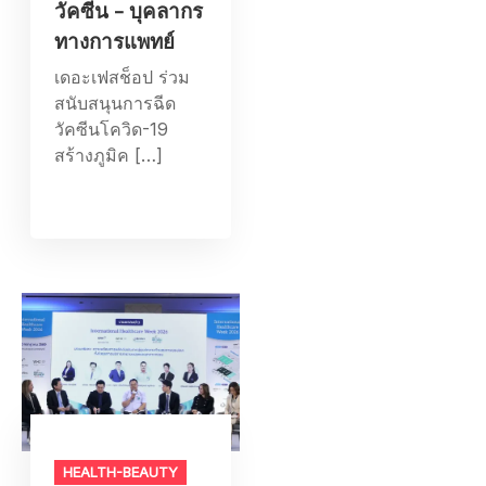
วัคซีน – บุคลากร
ทางการแพทย์
เดอะเฟสช็อป ร่วม
สนับสนุนการฉีด
วัคซีนโควิด-19
สร้างภูมิค […]
HEALTH-BEAUTY