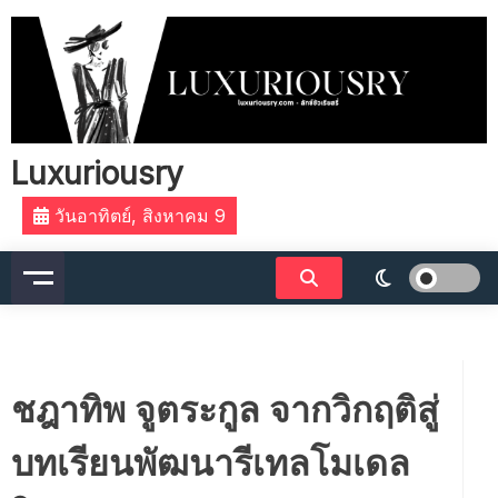
Skip
to
content
Luxuriousry
วันอาทิตย์, สิงหาคม 9
ชฎาทิพ จูตระกูล จากวิกฤติสู่
บทเรียนพัฒนารีเทลโมเดล