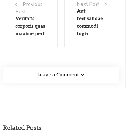
Next Post
Previous
Post
Aut
Veritatis
recusandae
corporis quas
commodi
maxime perf
fugia
Leave a Comment
Related Posts