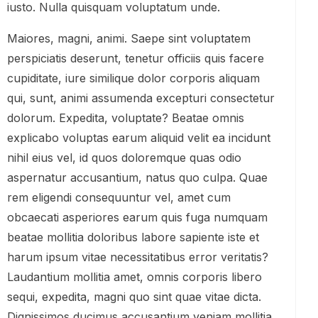
iusto. Nulla quisquam voluptatum unde.
Maiores, magni, animi. Saepe sint voluptatem
perspiciatis deserunt, tenetur officiis quis facere
cupiditate, iure similique dolor corporis aliquam
qui, sunt, animi assumenda excepturi consectetur
dolorum. Expedita, voluptate? Beatae omnis
explicabo voluptas earum aliquid velit ea incidunt
nihil eius vel, id quos doloremque quas odio
aspernatur accusantium, natus quo culpa. Quae
rem eligendi consequuntur vel, amet cum
obcaecati asperiores earum quis fuga numquam
beatae mollitia doloribus labore sapiente iste et
harum ipsum vitae necessitatibus error veritatis?
Laudantium mollitia amet, omnis corporis libero
sequi, expedita, magni quo sint quae vitae dicta.
Dignissimos ducimus accusantium veniam mollitia