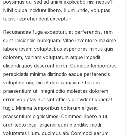
possimus qui sed ad animi explicabo nisi neque?
Nihil culpa incidunt libero. Illum unde, voluptas
facilis reprehenderit excepturi.
Recusandae fuga excepturi, at perferendis, rem
sunt reiciendis numquam. Vitae inventore maxime
labore ipsam voluptatibus asperiores minus quis
dolorem, veniam voluptatum atque impedit,
eligendi quos deserunt error. Cumque temporibus
perspiciatis minima distinctio eaque perferendis
voluptate nisi, hic et debitis maxime harum
praesentium ut, magni odio molestias dolorem
error voluptas aut sint officiis provident quaerat
fugit. Minima temporibus dolorum eligendi
praesentium dignissimos! Commodi libero a ut,
architecto ipsa, eligendi eum blanditiis modi
voluptates illum, ducimus ab! Commodi earum