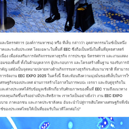
ละนิทรรศการ (องค์การมหาชน) หรือ ทีเส็บ กล่าวว่า อุตสาหกรรมไมซ์เป็นหนึ่ง
ภาคและระดับประเทศ โดยเฉพาะในพื้นที่
EEC
ซึ่งถือเป็นหนึ่งในพื้นที่ยุทธศาสตร์
อเนื่อง เพื่อส่งเสริมการจัดกิจกรรมทางธุรกิจ การประชุม นิทรรศการ และงานแสดง
พร้อมของพื้นที่ ทั้งในด้านบุคลากร ผู้ประกอบการ และโครงสร้างพื้นฐาน รองรับการจ
คัญ แต่ยังเป็นจุดหมายปลายทางด้านกิจกรรมทางธุรกิจระดับนานาชาติ ที่สามาร
“การจัดงาน
EEC EXPO 2025
ในครั้งนี้ จึงสะท้อนถึงความมุ่งมั่นของทีเส็บในการใช
ให้กับเศรษฐกิจของประเทศ ผ่านการสร้างโอกาสในการพบปะ เจรจา และจับคู่ธุรกิจใน
นและต่างประเทศได้รับข้อมูลเชิงลึกเกี่ยวกับศักยภาพของพื้นที่
EEC
รวมถึงแนวทาง
ุนเกิดขึ้นจริงอย่างมีประสิทธิภาพ เราหวังเป็นอย่างยิ่งว่า งาน
EEC EXPO
โยบาย ภาคเอกชน และภาคประชาสังคม อันจะนำไปสู่การเติบโตทางเศรษฐกิจที่เข้
ซ์ของประเทศไทยให้เป็นที่ยอมรับในเวทีโลกต่อไป”