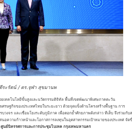
ีระรัตน์ / ดร.จุฬา สุขมานพ
ด้วยเทคโนโลยีขั้นสูงและนวัตกรรมดิจิทัล พื้นที่เขตพัฒนาพิเศษภาคตะวัน
งเศรษฐกิจของประเทศไทยในระยะยาว ด้วยจุดแข็งด้านโครงสร้างพื้นฐาน การ
บวงจร และเชื่อมโยงระดับภูมิภาค เพื่อตอกย้ำศักยภาพดังกล่าว ทีเส็บ จึงร่วมกับ
ำเสนอความก้าวหน้าและโอกาสการลงทุนในอุตสาหกรรมเป้าหมายของประเทศ จัดขึ
์
ศูนย์นิทรรศการและการประชุมไบเทค กรุงเทพมหานคร