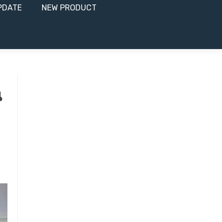
PDATE
NEW PRODUCT​
น