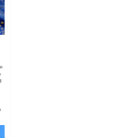
ัด
ถ
้
ม