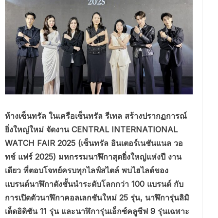
ห้างเซ็นทรัล ในเครือเซ็นทรัล รีเทล สร้างปรากฏการณ์
ยิ่งใหญ่ใหม่ จัดงาน CENTRAL INTERNATIONAL
WATCH FAIR 2025 (เซ็นทรัล อินเตอร์เนชันแนล วอ
ทช์ แฟร์ 2025) มหกรรมนาฬิกาสุดยิ่งใหญ่แห่งปี งาน
เดียว ที่ตอบโจทย์ครบทุกไลฟ์สไตล์ พบไฮไลต์ของ
แบรนด์นาฬิกาดังชั้นนำระดับโลกกว่า 100 แบรนด์ กับ
การเปิดตัวนาฬิกาคอลเลกชันใหม่ 25 รุ่น, นาฬิการุ่นลิมิ
เต็ดอิดิชัน 11 รุ่น และนาฬิการุ่นเอ็กซ์คลูซีฟ 9 รุ่นเฉพาะ