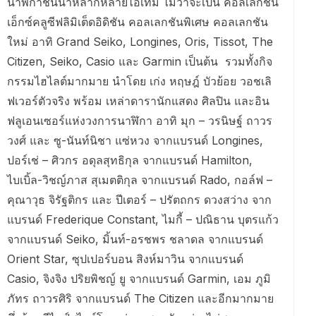
นาฬิกาชั้นนำหลากหลายไอเทม ไม่ว่าจะเป็น คอลเลกชัน
เอ็กซ์คลูซีฟลิมิเต็ดอิดิชัน คอลเลกชันพิเศษ คอลเลกชัน
ใหม่ อาทิ Grand Seiko, Longines, Oris, Tissot, The
Citizen, Seiko, Casio และ Garmin เป็นต้น รวมทั้งกิจ
กรรมไฮไลต์มากมาย นำโดย เก่ง หฤษฎ์ บัวย้อย วอชเลิ
ฟเวอร์ตัวจริง พร้อม เหล่าดารานักแสดง ศิลปิน และอิน
ฟลูเอนเซอร์แห่งวงการนาฬิกา อาทิ มุก – วรนิษฐ์ ถาวร
วงศ์ และ ซู-นันท์นิชา แซ่หวง จากแบรนด์ Longines,
ปอร์เช่ – ศิวกร อดุลสุทธิกุล จากแบรนด์ Hamilton,
ไบเบิ้ล-วิชญ์ภาส สุเมตติกุล จากแบรนด์ Rado, กอล์ฟ –
คุณาวุธ จิรัฐติกร และ ปีเตอร์ – ปรัตถกร ดวงสว่าง จาก
แบรนด์ Frederique Constant, ไมกี้ – ปณิธาน บุตรแก้ว
จากแบรนด์ Seiko, มิ้นท์-อรชพร ชลาดล จากแบรนด์
Orient Star, ซุปเปอร์บอน สิงห์มาวิน จากแบรนด์
Casio, จิงจิง ปริยพิชญ์ ยู จากแบรนด์ Garmin, เอม ภูมิ
ภัทร ถาวรศิริ จากแบรนด์ The Citizen และอีกมากมาย