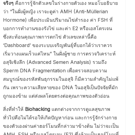
จริงๆ
คือการรู้จักตัวเลขในร่างกายตัวเอง หมอโบอธิบาย
ว่า “ในฝั่งผู้หญิง เราจะดูค่า AMH (Anti-Müllerian
Hormone) เพื่อประเมินปริมาณไข่สำรอง ค่า FSH ที่
บอกการทำงานของรังไข่ และค่า E2 หรือเอสโตรเจน
ซึ่งสะท้อนคุณภาพการตกไข่ ตัวเลขเหล่านี้คือ
‘Dashboard’ ของระบบเจริญพันธุ์ที่บอกได้ว่าเราควร
เริ่มวางแผนเร็วแค่ไหน” ในฝั่งผู้ชาย การตรวจวิเคราะห์
อสุจิเชิงลึก (Advanced Semen Analysis) รวมถึง
Sperm DNA Fragmentation เพื่อตรวจสอบความ
สมบูรณ์ของรหัสพันธุกรรมในอสุจิ ก็มีความสำคัญไม่แพ้
กัน เพราะความเสียหายของ DNA ในอสุจิเป็นปัจจัยที่มัก
ถูกมองข้าม แต่ส่งผลโดยตรงต่อคุณภาพของตัวอ่อน
สิ่งที่ทำให้
Biohacking
แตกต่างจากการดูแลสุขภาพ
ทั่วไปคือไม่ได้รอให้เกิดปัญหาก่อน และการรู้จักร่างกาย
ของตัวเองผ่านค่าฮอร์โมนที่กล่าวมาข้างต้น ไม่ว่าจะเป็น
AMH, FSH หรือเอสโตรเจน (E2) ซึ่งล้วนเป็นฮอร์โมนที่