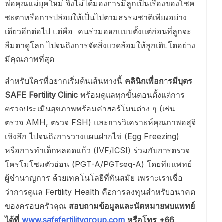
พ่อคุณแม่ยุคใหม่ จึงไม่ได้มองการมีลูกเป็นเรื่องของโชค
ชะตาหรือการปล่อยให้เป็นไปตามธรรมชาติเพียงอย่าง
เดียวอีกต่อไป แต่คือ คนร่วมออกแบบตั้งแต่ก่อนที่ลูกจะ
ลืมตาดูโลก ไปจนถึงการจัดสิ่งแวดล้อมให้ลูกเติบโตอย่าง
มีคุณภาพที่สุด
สำหรับใครที่อยากเริ่มต้นเส้นทางนี้
คลินิกเพื่อการมีบุตร
SAFE Fertility Clinic
พร้อมดูแลทุกขั้นตอนตั้งแต่การ
ตรวจประเมินสุขภาพพร้อมค่าฮอร์โมนต่าง ๆ (เช่น
ตรวจ AMH, ตรวจ FSH) และการวิเคราะห์คุณภาพอสุจิ
เชิงลึก ไปจนถึงการวางแผนฝากไข่ (Egg Freezing)
หรือการทำเด็กหลอดแก้ว (IVF/ICSI) ร่วมกับการตรวจ
โครโมโซมตัวอ่อน (PGT-A/PGTseq-A) โดยทีมแพทย์
ผู้ชำนาญการ ด้วยเทคโนโลยีที่ทันสมัย เพราะเราเชื่อ
ว่าการดูแล Fertility Health คือการลงทุนสำหรับอนาคต
ของครอบครัวคุณ
สอบถามข้อมูลและนัดหมายพบแพทย์
ได้ที่
www.safefertilitygroup.com
หรือโทร +66